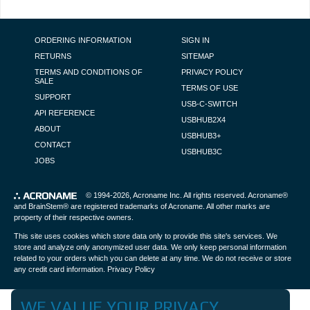
FOOTER NAVIGATION
ORDERING INFORMATION
SIGN IN
RETURNS
SITEMAP
TERMS AND CONDITIONS OF
PRIVACY POLICY
SALE
TERMS OF USE
SUPPORT
USB-C-SWITCH
API REFERENCE
USBHUB2X4
ABOUT
USBHUB3+
CONTACT
USBHUB3C
JOBS
© 1994-2026,
Acroname Inc
. All rights reserved. Acroname®
and BrainStem® are registered trademarks of Acroname. All other marks are
property of their respective owners.
This site uses cookies which store data only to provide this site's services. We
store and analyze only anonymized user data. We only keep personal information
related to your orders which you can delete at any time. We do not receive or store
any credit card information.
Privacy Policy
WE VALUE YOUR PRIVACY